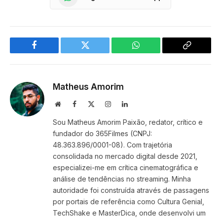
Facebook
Twitter
WhatsApp
Copy
Link
Matheus Amorim
Website
Facebook
X
Instagram
LinkedIn
(Twitter)
Sou Matheus Amorim Paixão, redator, crítico e
fundador do 365Filmes (CNPJ:
48.363.896/0001-08). Com trajetória
consolidada no mercado digital desde 2021,
especializei-me em crítica cinematográfica e
análise de tendências no streaming. Minha
autoridade foi construída através de passagens
por portais de referência como Cultura Genial,
TechShake e MasterDica, onde desenvolvi um