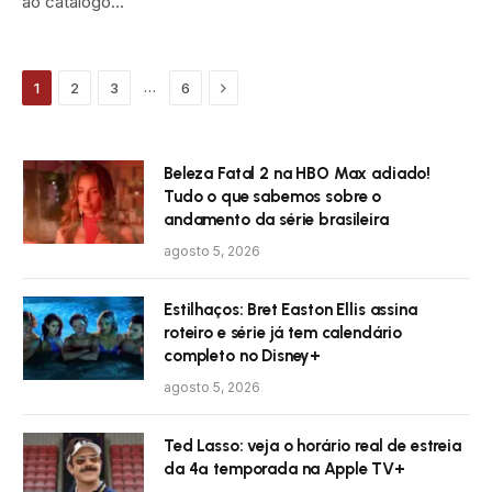
ao catálogo…
Próximo
…
1
2
3
6
Beleza Fatal 2 na HBO Max adiado!
Tudo o que sabemos sobre o
andamento da série brasileira
agosto 5, 2026
Estilhaços: Bret Easton Ellis assina
roteiro e série já tem calendário
completo no Disney+
agosto 5, 2026
Ted Lasso: veja o horário real de estreia
da 4ª temporada na Apple TV+