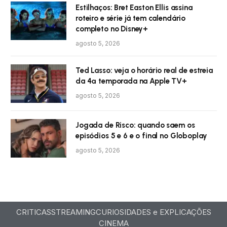
Estilhaços: Bret Easton Ellis assina
roteiro e série já tem calendário
completo no Disney+
agosto 5, 2026
Ted Lasso: veja o horário real de estreia
da 4ª temporada na Apple TV+
agosto 5, 2026
Jogada de Risco: quando saem os
episódios 5 e 6 e o final no Globoplay
agosto 5, 2026
CRITICAS
STREAMING
CURIOSIDADES e EXPLICAÇÕES
CINEMA