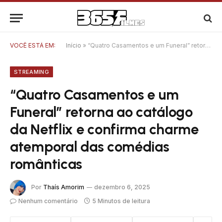
VOCÊ ESTÁ EM:
Início
»
“Quatro Casamentos e um Funeral” retorna ao catálogo da Netflix e confirma charme atemporal das comédias românticas
STREAMING
“Quatro Casamentos e um
Funeral” retorna ao catálogo
da Netflix e confirma charme
atemporal das comédias
românticas
Por
Thaís Amorim
dezembro 6, 2025
Nenhum comentário
5 Minutos de leitura