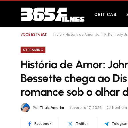
CRITICAS
VOCÊ ESTÁ EM:
Início
»
História de Amor: John F. Kennedy J
STREAMING
História de Amor: John
Bessette chega ao Di
romance sob o olhar 
Por
Thaís Amorim
fevereiro 17, 2026
Nenhum 
Facebook
Twitter
Telegra