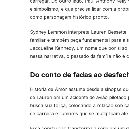
carregar. Do outro lado, Paul Anthony Kelly 
e simbolismo, e que precisa lidar com a próp
como personagem histórico pronto.
Sydney Lemmon interpreta Lauren Bessette, i
familiar e também peça fundamental para a 
Jacqueline Kennedy, um nome que por si só c
nessa narrativa, o passado da família não é 
Do conto de fadas ao desfech
História de Amor assume desde a sinopse que 
de Lauren em um acidente de avião pilotado 
busca sua força, colocando a relação sob ca
de carreira e rumores que se multiplicam até 
Essa construção transforma a série em um dr