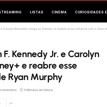
STREAMING
LISTAS
CINEMA
CURIOSIDADES 
r. e Carolyn Bessette chega ao Disney+ e reabre esse romance sob o olhar 
 F. Kennedy Jr. e Carolyn
sney+ e reabre esse
de Ryan Murphy
comentário
5 Minutos de leitura
m