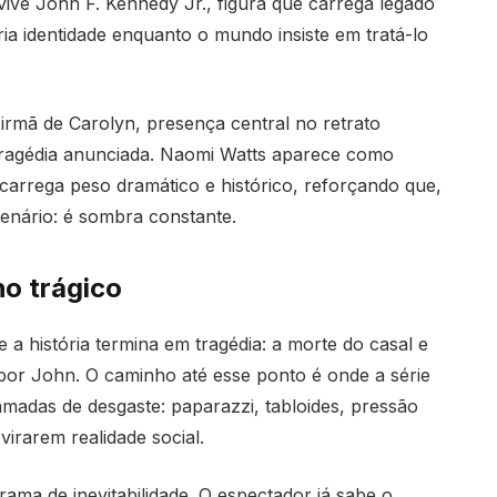
vive John F. Kennedy Jr., figura que carrega legado
ria identidade enquanto o mundo insiste em tratá-lo
rmã de Carolyn, presença central no retrato
tragédia anunciada. Naomi Watts aparece como
arrega peso dramático e histórico, reforçando que,
cenário: é sombra constante.
o trágico
a história termina em tragédia: a morte do casal e
por John. O caminho até esse ponto é onde a série
madas de desgaste: paparazzi, tabloides, pressão
virarem realidade social.
ama de inevitabilidade. O espectador já sabe o