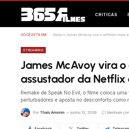
CRITICAS
VOCÊ ESTÁ EM:
Início
»
James McAvoy vira o anfitrião mais a
STREAMING
James McAvoy vira o a
assustador da Netflix
Remake de Speak No Evil, o filme coloca uma f
perturbadores e aposta no desconforto como m
Por
Thaís Amorim
junho 12, 2026
Nenhum com
Facebook
Twitter
Telegra