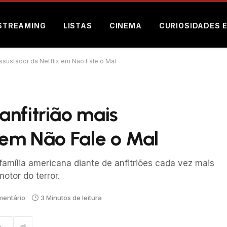
STREAMING
LISTAS
CINEMA
CURIOSIDADES 
ssustador da Netflix em Não Fale o Mal
nfitrião mais
 em Não Fale o Mal
amília americana diante de anfitriões cada vez mais
otor do terror.
entário
3 Minutos de leitura
m