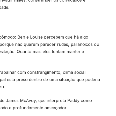
nvadir limites, constranger os convidados e
dade.
incômodo: Ben e Louise percebem que há algo
 porque não querem parecer rudes, paranoicos ou
esitação. Quanto mais eles tentam manter a
rabalhar com constrangimento, clima social
ipal está preso dentro de uma situação que poderia
eu.
a de James McAvoy, que interpreta Paddy como
çado e profundamente ameaçador.