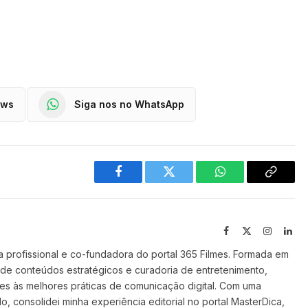
ews
Siga nos no WhatsApp
Facebook
Twitter
WhatsApp
Copy
Link
Facebook
X
Instagra
Lin
(Twitter)
 profissional e co-fundadora do portal 365 Filmes. Formada em
 de conteúdos estratégicos e curadoria de entretenimento,
ilmes às melhores práticas de comunicação digital. Com uma
o, consolidei minha experiência editorial no portal MasterDica,