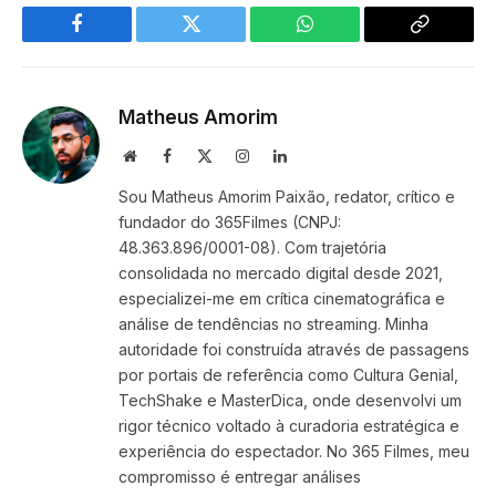
Facebook
Twitter
WhatsApp
Copy
Link
Matheus Amorim
Website
Facebook
X
Instagram
LinkedIn
(Twitter)
Sou Matheus Amorim Paixão, redator, crítico e
fundador do 365Filmes (CNPJ:
48.363.896/0001-08). Com trajetória
consolidada no mercado digital desde 2021,
especializei-me em crítica cinematográfica e
análise de tendências no streaming. Minha
autoridade foi construída através de passagens
por portais de referência como Cultura Genial,
TechShake e MasterDica, onde desenvolvi um
rigor técnico voltado à curadoria estratégica e
experiência do espectador. No 365 Filmes, meu
compromisso é entregar análises