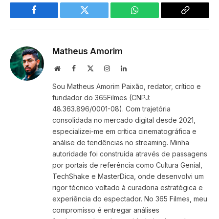
Facebook
Twitter
WhatsApp
Copy
Link
Matheus Amorim
Website
Facebook
X
Instagram
LinkedIn
(Twitter)
Sou Matheus Amorim Paixão, redator, crítico e
fundador do 365Filmes (CNPJ:
48.363.896/0001-08). Com trajetória
consolidada no mercado digital desde 2021,
especializei-me em crítica cinematográfica e
análise de tendências no streaming. Minha
autoridade foi construída através de passagens
por portais de referência como Cultura Genial,
TechShake e MasterDica, onde desenvolvi um
rigor técnico voltado à curadoria estratégica e
experiência do espectador. No 365 Filmes, meu
compromisso é entregar análises