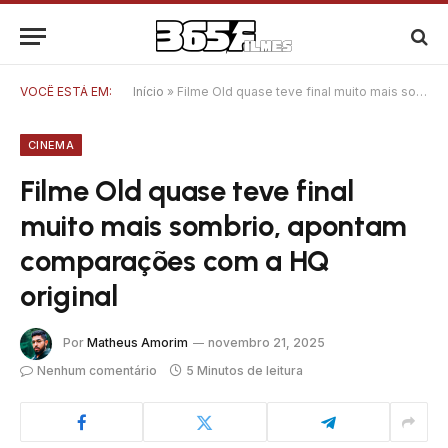
VOCÊ ESTÁ EM:
Início
»
Filme Old quase teve final muito mais sombrio, apontam comparações com a HQ original
CINEMA
Filme Old quase teve final
muito mais sombrio, apontam
comparações com a HQ
original
Por
Matheus Amorim
novembro 21, 2025
Nenhum comentário
5 Minutos de leitura