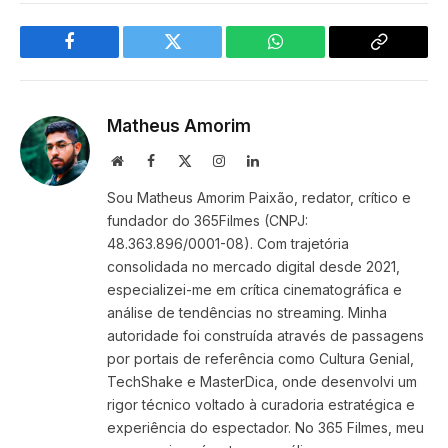
Facebook
Twitter
WhatsApp
Copy
Link
Matheus Amorim
Website
Facebook
X
Instagram
LinkedIn
(Twitter)
Sou Matheus Amorim Paixão, redator, crítico e
fundador do 365Filmes (CNPJ:
48.363.896/0001-08). Com trajetória
consolidada no mercado digital desde 2021,
especializei-me em crítica cinematográfica e
análise de tendências no streaming. Minha
autoridade foi construída através de passagens
por portais de referência como Cultura Genial,
TechShake e MasterDica, onde desenvolvi um
rigor técnico voltado à curadoria estratégica e
experiência do espectador. No 365 Filmes, meu