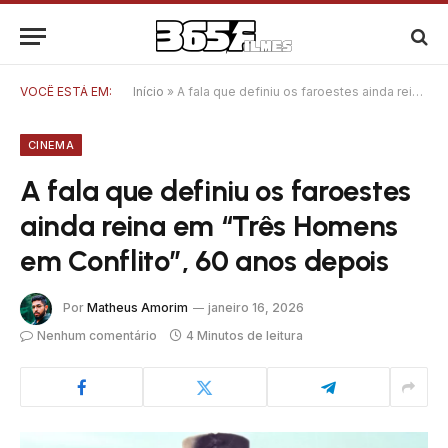
VOCÊ ESTÁ EM:
Início
»
A fala que definiu os faroestes ainda reina em “Três Homens em Conflito”, 60 anos depois
CINEMA
A fala que definiu os faroestes
ainda reina em “Três Homens
em Conflito”, 60 anos depois
Por
Matheus Amorim
janeiro 16, 2026
Nenhum comentário
4 Minutos de leitura