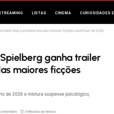
STREAMING
LISTAS
CINEMA
CURIOSIDADES 
 trailer final e promete uma das maiores ficções científicas de 2026
Spielberg ganha trailer
as maiores ficções
nho de 2026 e mistura suspense psicológico,
comentário
3 Minutos de leitura