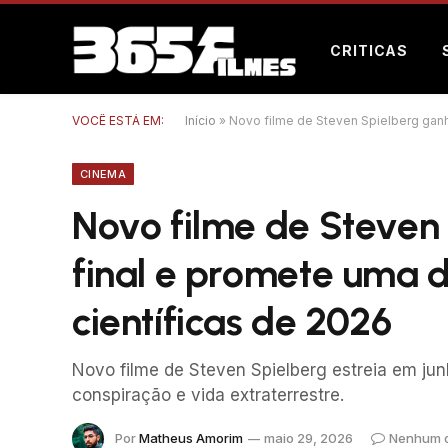
CRITICAS
VOCÊ ESTÁ EM:
Início
»
Novo filme de Steven Spielberg ganha
CINEMA
Novo filme de Steven 
final e promete uma d
científicas de 2026
Novo filme de Steven Spielberg estreia em ju
conspiração e vida extraterrestre.
Por
Matheus Amorim
maio 29, 2026
Nenhum 