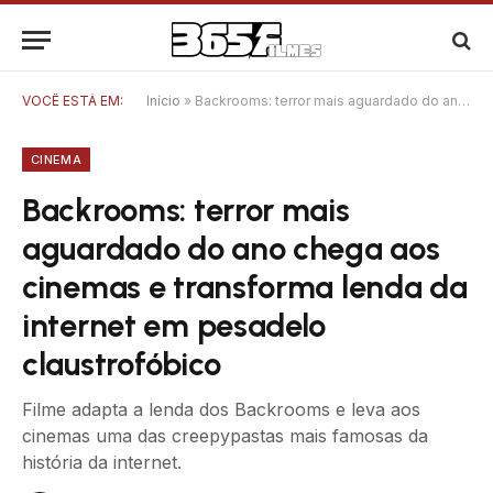
VOCÊ ESTÁ EM:
Início
»
Backrooms: terror mais aguardado do ano chega aos cinemas e transforma lenda da internet em pesadelo claustrofóbico
CINEMA
Backrooms: terror mais
aguardado do ano chega aos
cinemas e transforma lenda da
internet em pesadelo
claustrofóbico
Filme adapta a lenda dos Backrooms e leva aos
cinemas uma das creepypastas mais famosas da
história da internet.