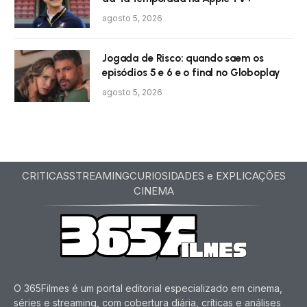
agosto 5, 2026
Jogada de Risco: quando saem os
episódios 5 e 6 e o final no Globoplay
agosto 5, 2026
CRITICAS
STREAMING
CURIOSIDADES e EXPLICAÇÕES
CINEMA
O 365Filmes é um portal editorial especializado em cinema,
séries e streaming, com cobertura diária, críticas e análises