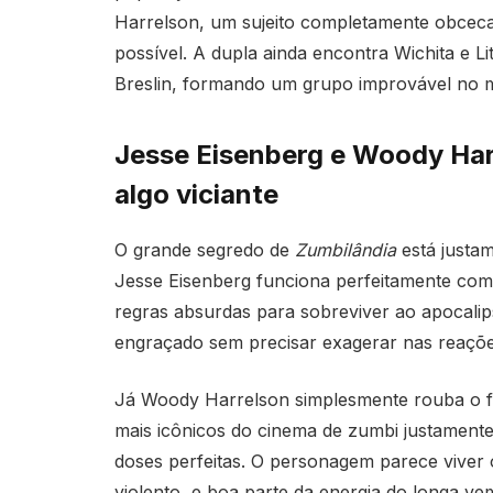
Harrelson
, um sujeito completamente obcec
possível. A dupla ainda encontra Wichita e Li
Breslin
, formando um grupo improvável no m
Jesse Eisenberg e Woody Har
algo viciante
O grande segredo de
Zumbilândia
está justa
Jesse Eisenberg funciona perfeitamente como
regras absurdas para sobreviver ao apocali
engraçado sem precisar exagerar nas reações
Já Woody Harrelson simplesmente rouba o fi
mais icônicos do cinema de zumbi justamente
doses perfeitas. O personagem parece viver
violento, e boa parte da energia do longa ve