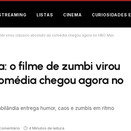
STREAMING
LISTAS
CINEMA
CURIOSIDADES 
zumbi virou clássico absoluto da comédia chegou agora no HBO Max
a: o filme de zumbi virou
 comédia chegou agora no
ilândia entrega humor, caos e zumbis em ritmo
comentário
4 Minutos de leitura