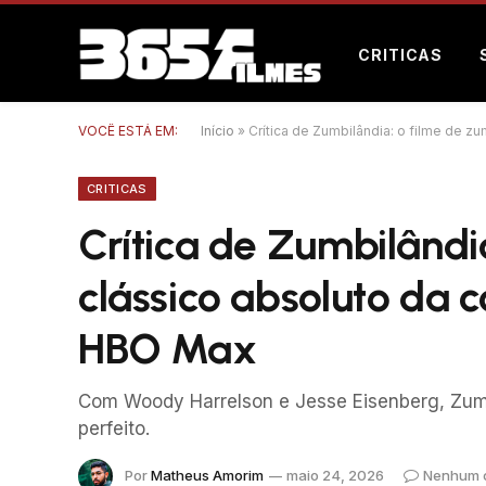
CRITICAS
VOCÊ ESTÁ EM:
Início
»
Crítica de Zumbilândia: o filme de 
CRITICAS
Crítica de Zumbilândi
clássico absoluto da
HBO Max
Com Woody Harrelson e Jesse Eisenberg, Zumb
perfeito.
Por
Matheus Amorim
maio 24, 2026
Nenhum 