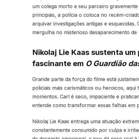
um colega morto e seu parceiro gravemente 
principais, a polícia o coloca no recém-cri
arquivar investigações antigas e esquecidas.
mergulha no misterioso desaparecimento de u
Nikolaj Lie Kaas sustenta um 
fascinante em
O Guardião da
Grande parte da força do filme está justamen
policiais mais carismáticos ou heroicos, aqu
momentos. Carl é seco, impaciente e pratica
entende como transformar essas falhas em pa
Nikolaj Lie Kaas entrega uma atuação extr
constantemente consumido por culpa e irrita
de desgaste emocional, e isso dá peso real 