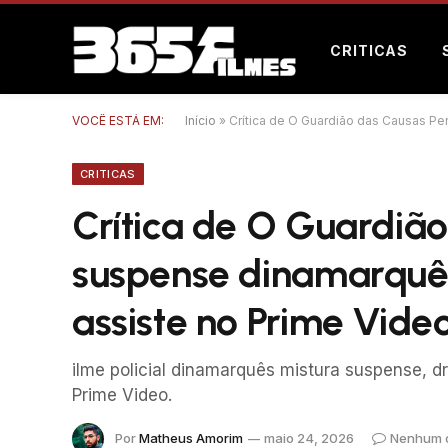
CRITICAS
VOCÊ ESTÁ EM:
Início
»
Crítica de O Guardião das Causas P
CRITICAS
Crítica de O Guardião
suspense dinamarquê
assiste no Prime Vide
ilme policial dinamarquês mistura suspense, dr
Prime Video.
Por
Matheus Amorim
maio 24, 2026
Nenhum 