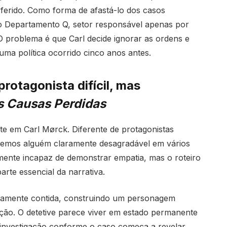
ferido. Como forma de afastá-lo dos casos
ado Departamento Q, setor responsável apenas por
 O problema é que Carl decide ignorar as ordens e
ma política ocorrido cinco anos antes.
protagonista difícil, mas
s Causas Perdidas
te em Carl Mørck. Diferente de protagonistas
i temos alguém claramente desagradável em vários
mente incapaz de demonstrar empatia, mas o roteiro
rte essencial da narrativa.
emamente contida, construindo um personagem
ção. O detetive parece viver em estado permanente
à investigação conforme o caso começa a revelar