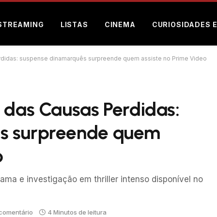
STREAMING
LISTAS
CINEMA
CURIOSIDADES 
erdidas: suspense dinamarquês surpreende quem assiste no Prime Video
 das Causas Perdidas:
s surpreende quem
o
ama e investigação em thriller intenso disponível no
comentário
4 Minutos de leitura