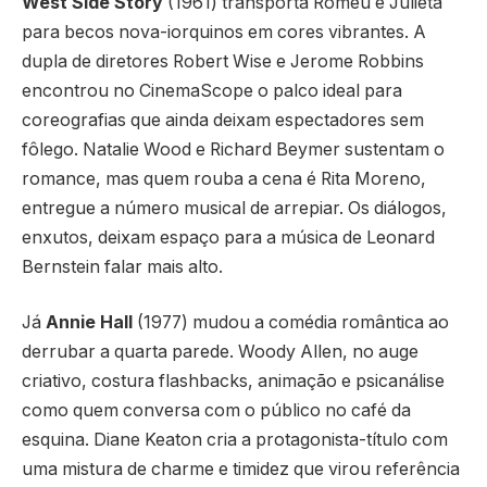
West Side Story
(1961) transporta Romeu e Julieta
para becos nova-iorquinos em cores vibrantes. A
dupla de diretores Robert Wise e Jerome Robbins
encontrou no CinemaScope o palco ideal para
coreografias que ainda deixam espectadores sem
fôlego. Natalie Wood e Richard Beymer sustentam o
romance, mas quem rouba a cena é Rita Moreno,
entregue a número musical de arrepiar. Os diálogos,
enxutos, deixam espaço para a música de Leonard
Bernstein falar mais alto.
Já
Annie Hall
(1977) mudou a comédia romântica ao
derrubar a quarta parede. Woody Allen, no auge
criativo, costura flashbacks, animação e psicanálise
como quem conversa com o público no café da
esquina. Diane Keaton cria a protagonista-título com
uma mistura de charme e timidez que virou referência