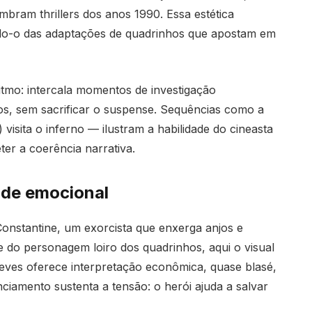
bram thrillers dos anos 1990. Essa estética
ando-o das adaptações de quadrinhos que apostam em
mo: intercala momentos de investigação
cos, sem sacrificar o suspense. Sequências como a
isita o inferno — ilustram a habilidade do cineasta
er a coerência narrativa.
ade emocional
nstantine, um exorcista que enxerga anjos e
e do personagem loiro dos quadrinhos, aqui o visual
eeves oferece interpretação econômica, quase blasé,
nciamento sustenta a tensão: o herói ajuda a salvar