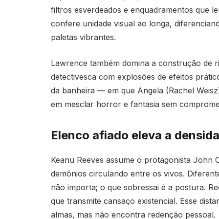
filtros esverdeados e enquadramentos que lem
confere unidade visual ao longa, diferenci
paletas vibrantes.
Lawrence também domina a construção de rit
detectivesca com explosões de efeitos práti
da banheira — em que Angela (Rachel Weisz) v
em mesclar horror e fantasia sem compromet
Elenco afiado eleva a densid
Keanu Reeves assume o protagonista John Co
demônios circulando entre os vivos. Diferent
não importa; o que sobressai é a postura. R
que transmite cansaço existencial. Esse dista
almas, mas não encontra redenção pessoal.