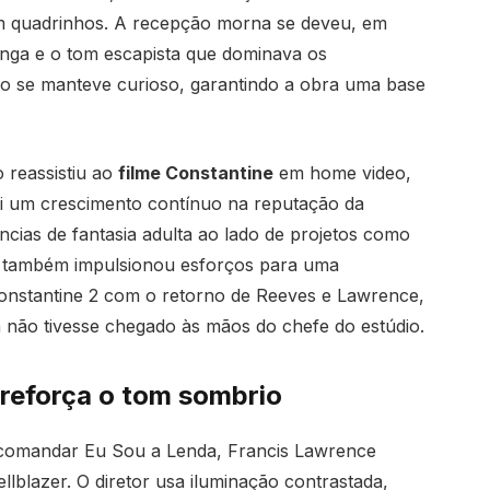
em quadrinhos. A recepção morna se deveu, em
longa e o tom escapista que dominava os
co se manteve curioso, garantindo a obra uma base
 reassistiu ao
filme Constantine
em home video,
foi um crescimento contínuo na reputação da
ncias de fantasia adulta ao lado de projetos como
a também impulsionou esforços para uma
onstantine 2 com o retorno de Reeves e Lawrence,
a não tivesse chegado às mãos do chefe do estúdio.
reforça o tom sombrio
a comandar Eu Sou a Lenda, Francis Lawrence
llblazer. O diretor usa iluminação contrastada,