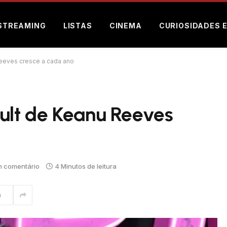
STREAMING
LISTAS
CINEMA
CURIOSIDADES 
Reeves cresce a cada ano
cult de Keanu Reeves
 comentário
4 Minutos de leitura
m