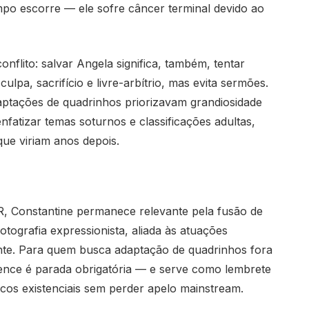
mpo escorre — ele sofre câncer terminal devido ao
nflito: salvar Angela significa, também, tentar
ulpa, sacrifício e livre-arbítrio, mas evita sermões.
ptações de quadrinhos priorizavam grandiosidade
fatizar temas soturnos e classificações adultas,
que viriam anos depois.
R, Constantine permanece relevante pela fusão de
otografia expressionista, aliada às atuações
gante. Para quem busca adaptação de quadrinhos fora
rence é parada obrigatória — e serve como lembrete
icos existenciais sem perder apelo mainstream.