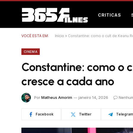
CRITICAS
VOCÊ ESTÁ EM:
Início
»
Constantine: como o cult de Keanu 
CINEMA
Constantine: como o 
cresce a cada ano
Por
Matheus Amorim
janeiro 14, 2026
Nenhum
Facebook
Twitter
Telegra