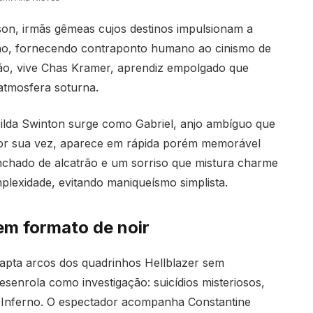
son, irmãs gêmeas cujos destinos impulsionam a
nação, fornecendo contraponto humano ao cinismo de
ão, vive Chas Kramer, aprendiz empolgado que
atmosfera soturna.
Tilda Swinton surge como Gabriel, anjo ambíguo que
 por sua vez, aparece em rápida porém memorável
nchado de alcatrão e um sorriso que mistura charme
exidade, evitando maniqueísmo simplista.
em formato de noir
dapta arcos dos quadrinhos Hellblazer sem
esenrola como investigação: suicídios misteriosos,
e Inferno. O espectador acompanha Constantine