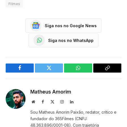
Filmes
Siga nos no Google News
Siga nos no WhatsApp
Facebook
Twitter
WhatsApp
Copy
Link
Matheus Amorim
Website
Facebook
X
Instagram
LinkedIn
(Twitter)
Sou Matheus Amorim Paixão, redator, crítico e
fundador do 365Filmes (CNPJ:
48.363.896/0001-08). Com trajetória