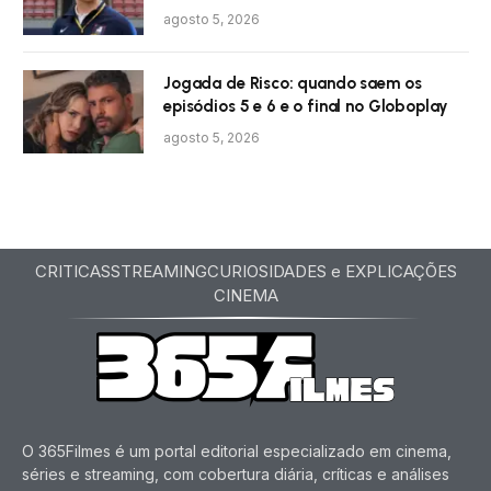
agosto 5, 2026
Jogada de Risco: quando saem os
episódios 5 e 6 e o final no Globoplay
agosto 5, 2026
CRITICAS
STREAMING
CURIOSIDADES e EXPLICAÇÕES
CINEMA
O 365Filmes é um portal editorial especializado em cinema,
séries e streaming, com cobertura diária, críticas e análises