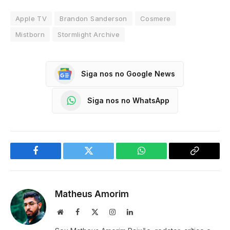
Apple TV
Brandon Sanderson
Cosmere
Mistborn
Stormlight Archive
Siga nos no Google News
Siga nos no WhatsApp
Facebook
Twitter
WhatsApp
Copy
Link
Matheus Amorim
Website
Facebook
X
Instagram
LinkedIn
(Twitter)