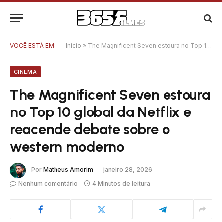
VOCÊ ESTÁ EM:
Início
»
The Magnificent Seven estoura no Top 10 global da Netflix e reacende debate sobre o western moderno
CINEMA
The Magnificent Seven estoura
no Top 10 global da Netflix e
reacende debate sobre o
western moderno
Por
Matheus Amorim
janeiro 28, 2026
Nenhum comentário
4 Minutos de leitura