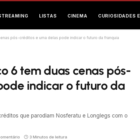
STREAMING
LISTAS
CINEMA
CURIOSIDADES 
as pós-créditos e uma delas pode indicar o futuro da franquia
o 6 tem duas cenas pós-
pode indicar o futuro da
réditos que parodiam Nosferatu e Longlegs com o
omentário
3 Minutos de leitura