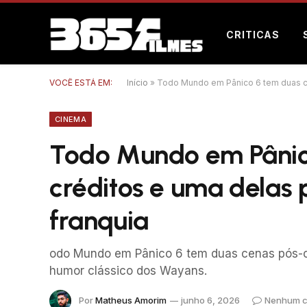
CRITICAS
VOCÊ ESTÁ EM:
Início
»
Todo Mundo em Pânico 6 tem duas cen
CINEMA
Todo Mundo em Pânic
créditos e uma delas 
franquia
odo Mundo em Pânico 6 tem duas cenas pós-c
humor clássico dos Wayans.
Por
Matheus Amorim
junho 6, 2026
Nenhum c