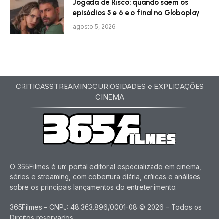
Jogada de Risco: quando saem os
episódios 5 e 6 e o final no Globoplay
agosto 5, 2026
CRITICAS
STREAMING
CURIOSIDADES e EXPLICAÇÕES
CINEMA
O 365Filmes é um portal editorial especializado em cinema,
séries e streaming, com cobertura diária, críticas e análises
sobre os principais lançamentos do entretenimento.
365Filmes – CNPJ: 48.363.896/0001-08 © 2026 – Todos os
Direitos reservados