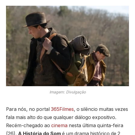
Imagem: Divulgação
Para nós, no portal
365Filmes
, o silêncio muitas vezes
fala mais alto do que qualquer diálogo expositivo.
Recém-chegado ao
cinema
nesta última quinta-feira
(26),
A História do Som
é um drama histórico de 2