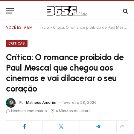
VOCÊ ESTÁ EM:
Início
»
Crítica: O romance proibido de Paul Mescal que chegou aos cinemas e vai dilacerar o seu coração
CRITICAS
Crítica: O romance proibido de
Paul Mescal que chegou aos
cinemas e vai dilacerar o seu
coração
Por
Matheus Amorim
fevereiro 28, 2026
Nenhum comentário
4 Minutos de leitura