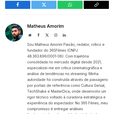
Facebook
Twitter
WhatsApp
Copy
Link
Matheus Amorim
Website
Facebook
X
Instagram
LinkedIn
(Twitter)
Sou Matheus Amorim Paixão, redator, crítico e
fundador do 365Filmes (CNPJ:
48.363.896/0001-08). Com trajetória
consolidada no mercado digital desde 2021,
especializei-me em crítica cinematográfica e
análise de tendências no streaming. Minha
autoridade foi construída através de passagens
por portais de referência como Cultura Genial,
TechShake e MasterDica, onde desenvolvi um
rigor técnico voltado à curadoria estratégica e
experiência do espectador. No 365 Filmes, meu
compromisso é entregar análises