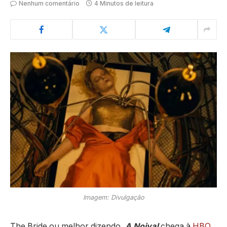
Nenhum comentário
4 Minutos de leitura
Imagem: Divulgação
The Bride ou melhor dizendo,
A Noiva!
chega à
HBO