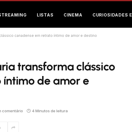
STREAMING
LISTAS
CINEMA
CURIOSIDADES 
 clássico canadense em retrato íntimo de amor e destino
ria transforma clássico
 íntimo de amor e
 comentário
4 Minutos de leitura
m