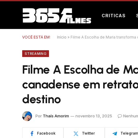
CRITICAS
VOCÊ ESTÁ EM:
Início
»
Filme A Escolha de Maria transforma
STREAMING
Filme A Escolha de Ma
canadense em retrato
destino
Por
Thaís Amorim
novembro 13, 2025
Nenhum
Facebook
Twitter
Telegra