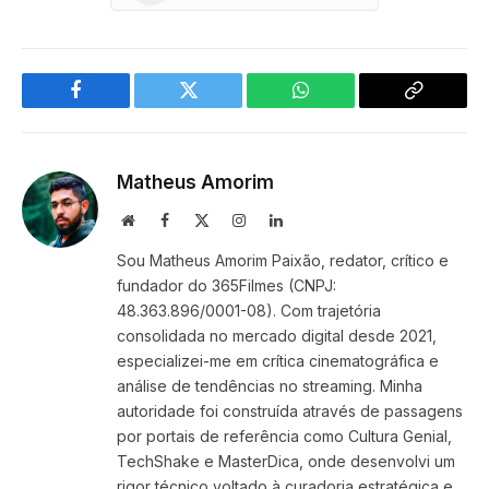
Facebook
Twitter
WhatsApp
Copy
Link
Matheus Amorim
Website
Facebook
X
Instagram
LinkedIn
(Twitter)
Sou Matheus Amorim Paixão, redator, crítico e
fundador do 365Filmes (CNPJ:
48.363.896/0001-08). Com trajetória
consolidada no mercado digital desde 2021,
especializei-me em crítica cinematográfica e
análise de tendências no streaming. Minha
autoridade foi construída através de passagens
por portais de referência como Cultura Genial,
TechShake e MasterDica, onde desenvolvi um
rigor técnico voltado à curadoria estratégica e