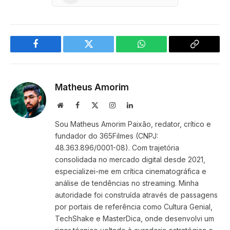
Facebook
Twitter
WhatsApp
Copy
Link
Matheus Amorim
Website
Facebook
X
Instagram
LinkedIn
(Twitter)
Sou Matheus Amorim Paixão, redator, crítico e
fundador do 365Filmes (CNPJ:
48.363.896/0001-08). Com trajetória
consolidada no mercado digital desde 2021,
especializei-me em crítica cinematográfica e
análise de tendências no streaming. Minha
autoridade foi construída através de passagens
por portais de referência como Cultura Genial,
TechShake e MasterDica, onde desenvolvi um