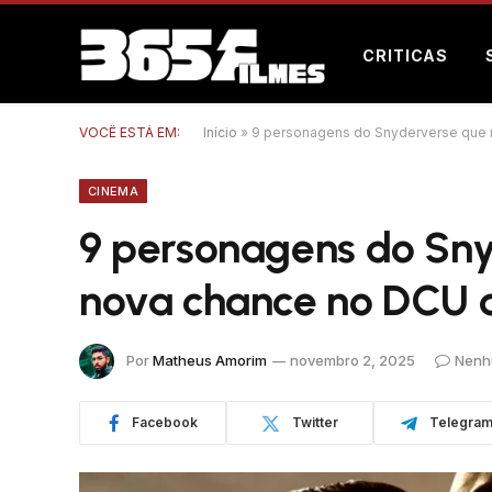
CRITICAS
VOCÊ ESTÁ EM:
Início
»
9 personagens do Snyderverse que
CINEMA
9 personagens do Sn
nova chance no DCU 
Por
Matheus Amorim
novembro 2, 2025
Nenh
Facebook
Twitter
Telegra