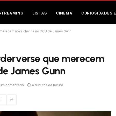
STREAMING
LISTAS
CINEMA
CURIOSIDADES 
 merecem nova chance no DCU de James Gunn
yderverse que merecem
de James Gunn
um comentário
4 Minutos de leitura
m