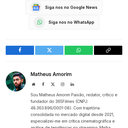
Siga nos no Google News
Siga nos no WhatsApp
Facebook
Twitter
WhatsApp
Copy
Link
Matheus Amorim
Website
Facebook
X
Instagram
LinkedIn
(Twitter)
Sou Matheus Amorim Paixão, redator, crítico e
fundador do 365Filmes (CNPJ:
48.363.896/0001-08). Com trajetória
consolidada no mercado digital desde 2021,
especializei-me em crítica cinematográfica e
análise de tendências no streaming. Minha