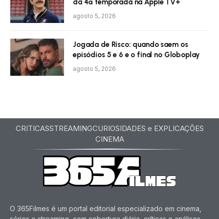
da 4ª temporada na Apple TV+
agosto 5, 2026
Jogada de Risco: quando saem os
episódios 5 e 6 e o final no Globoplay
agosto 5, 2026
CRITICAS
STREAMING
CURIOSIDADES e EXPLICAÇÕES
CINEMA
O 365Filmes é um portal editorial especializado em cinema,
séries e streaming, com cobertura diária, críticas e análises