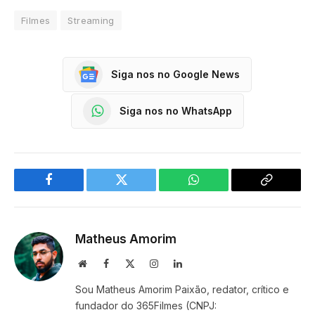
Filmes
Streaming
Siga nos no Google News
Siga nos no WhatsApp
Facebook
Twitter
WhatsApp
Copy
Link
Matheus Amorim
Website
Facebook
X
Instagram
LinkedIn
(Twitter)
Sou Matheus Amorim Paixão, redator, crítico e
fundador do 365Filmes (CNPJ: