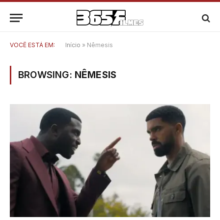
VOCÊ ESTÁ EM:
Início
»
Nêmesis
BROWSING:
NÊMESIS