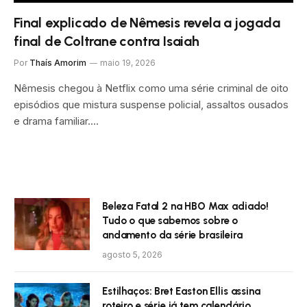
Final explicado de Nêmesis revela a jogada
final de Coltrane contra Isaiah
Por
Thaís Amorim
maio 19, 2026
Nêmesis chegou à Netflix como uma série criminal de oito
episódios que mistura suspense policial, assaltos ousados
e drama familiar.…
Beleza Fatal 2 na HBO Max adiado!
Tudo o que sabemos sobre o
andamento da série brasileira
agosto 5, 2026
Estilhaços: Bret Easton Ellis assina
roteiro e série já tem calendário