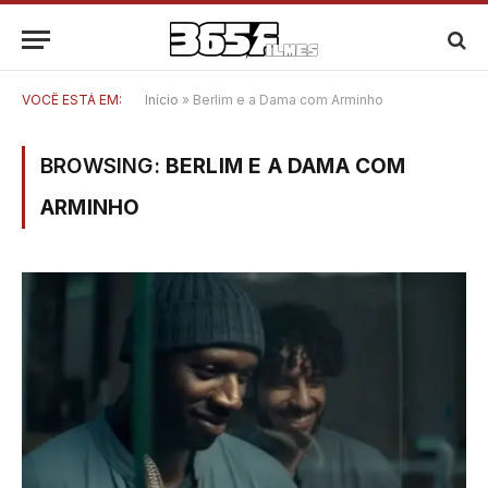
VOCÊ ESTÁ EM:
Início
»
Berlim e a Dama com Arminho
BROWSING:
BERLIM E A DAMA COM
ARMINHO