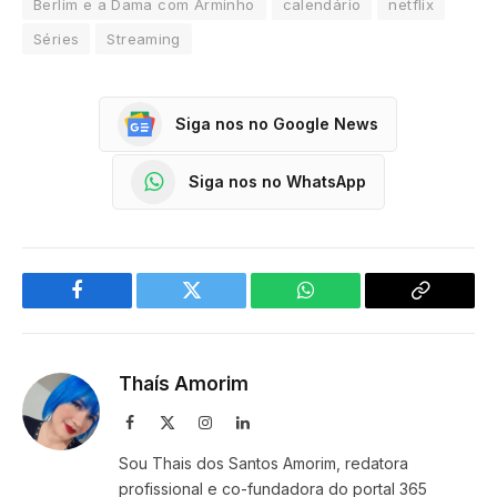
Berlim e a Dama com Arminho
calendário
netflix
Séries
Streaming
Siga nos no Google News
Siga nos no WhatsApp
Facebook
Twitter
WhatsApp
Copy
Link
Thaís Amorim
Facebook
X
Instagram
LinkedIn
(Twitter)
Sou Thais dos Santos Amorim, redatora
profissional e co-fundadora do portal 365