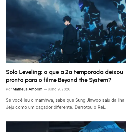
Solo Leveling: o que a 2ª temporada deixou
pronto para o filme Beyond the System?
Por
Matheus Amorim
julho 9, 2026
Se você leu o mamhwa, sabe que Sung Jinwoo saiu da Ilha
Jeju como um caçador diferente. Derrotou o Rei…