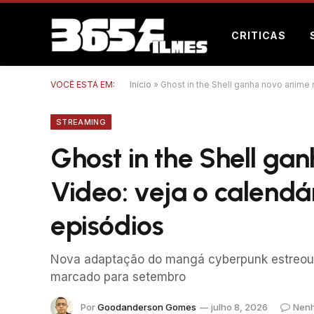
CRITICAS
VOCÊ ESTÁ EM:
Início
»
Ghost in the Shell ganha novo anime
STREAMING
Ghost in the Shell ga
Video: veja o calendá
episódios
Nova adaptação do mangá cyberpunk estreou e
marcado para setembro
Por
Goodanderson Gomes
julho 8, 2026
Nenh