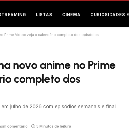
STREAMING
LISTAS
CINEMA
CURIOSIDADES 
 no Prime Video: veja o calendário completo dos episódios
nha novo anime no Prime
rio completo dos
m julho de 2026 com episódios semanais e final
um comentário
5 Minutos de leitura