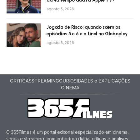
da 4ª temporada na Apple TV+
agosto 5, 2026
Jogada de Risco: quando saem os
episódios 5 e 6 e o final no Globoplay
agosto 5, 2026
CRITICAS
STREAMING
CURIOSIDADES e EXPLICAÇÕES
CINEMA
O 365Filmes é um portal editorial especializado em cinema,
séries e streaming, com cobertura diária, críticas e análises