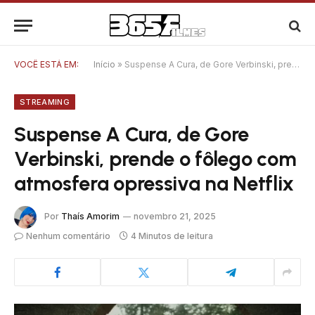
VOCÊ ESTÁ EM:
Início
»
Suspense A Cura, de Gore Verbinski, prende o fôlego com atmosfera opressiva na Netflix
STREAMING
Suspense A Cura, de Gore
Verbinski, prende o fôlego com
atmosfera opressiva na Netflix
Por
Thaís Amorim
novembro 21, 2025
Nenhum comentário
4 Minutos de leitura