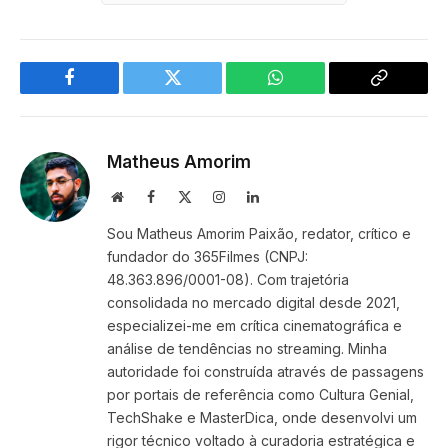
Facebook
Twitter
WhatsApp
Copy
Link
Matheus Amorim
Website
Facebook
X
Instagram
LinkedIn
(Twitter)
Sou Matheus Amorim Paixão, redator, crítico e
fundador do 365Filmes (CNPJ:
48.363.896/0001-08). Com trajetória
consolidada no mercado digital desde 2021,
especializei-me em crítica cinematográfica e
análise de tendências no streaming. Minha
autoridade foi construída através de passagens
por portais de referência como Cultura Genial,
TechShake e MasterDica, onde desenvolvi um
rigor técnico voltado à curadoria estratégica e