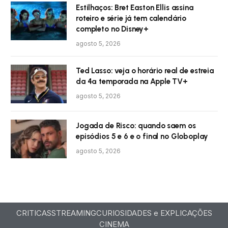
Estilhaços: Bret Easton Ellis assina
roteiro e série já tem calendário
completo no Disney+
agosto 5, 2026
Ted Lasso: veja o horário real de estreia
da 4ª temporada na Apple TV+
agosto 5, 2026
Jogada de Risco: quando saem os
episódios 5 e 6 e o final no Globoplay
agosto 5, 2026
CRITICAS
STREAMING
CURIOSIDADES e EXPLICAÇÕES
CINEMA