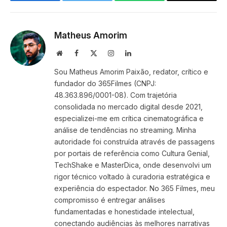
Facebook
Twitter
WhatsApp
Copy
Link
Matheus Amorim
Website
Facebook
X
Instagram
LinkedIn
(Twitter)
Sou Matheus Amorim Paixão, redator, crítico e
fundador do 365Filmes (CNPJ:
48.363.896/0001-08). Com trajetória
consolidada no mercado digital desde 2021,
especializei-me em crítica cinematográfica e
análise de tendências no streaming. Minha
autoridade foi construída através de passagens
por portais de referência como Cultura Genial,
TechShake e MasterDica, onde desenvolvi um
rigor técnico voltado à curadoria estratégica e
experiência do espectador. No 365 Filmes, meu
compromisso é entregar análises
fundamentadas e honestidade intelectual,
conectando audiências às melhores narrativas