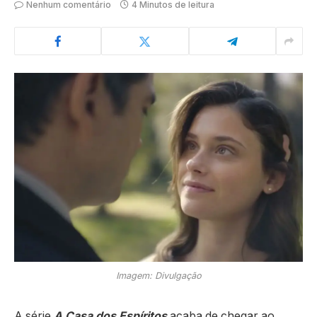
Nenhum comentário
4 Minutos de leitura
Imagem: Divulgação
A série
A Casa dos Espíritos
acaba de chegar ao