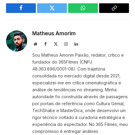
Facebook
Twitter
WhatsApp
Copy
Link
Matheus Amorim
Website
Facebook
X
Instagram
LinkedIn
(Twitter)
Sou Matheus Amorim Paixão, redator, crítico e
fundador do 365Filmes (CNPJ:
48.363.896/0001-08). Com trajetória
consolidada no mercado digital desde 2021,
especializei-me em crítica cinematográfica e
análise de tendências no streaming. Minha
autoridade foi construída através de passagens
por portais de referência como Cultura Genial,
TechShake e MasterDica, onde desenvolvi um
rigor técnico voltado à curadoria estratégica e
experiência do espectador. No 365 Filmes, meu
compromisso é entregar análises