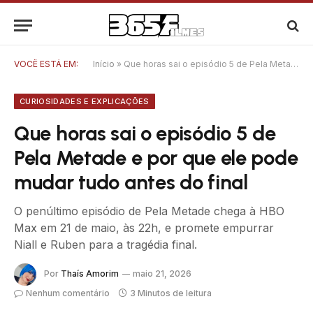
VOCÊ ESTÁ EM:
Início
»
Que horas sai o episódio 5 de Pela Metade e por que ele pode mudar tudo antes do final
CURIOSIDADES E EXPLICAÇÕES
Que horas sai o episódio 5 de
Pela Metade e por que ele pode
mudar tudo antes do final
O penúltimo episódio de Pela Metade chega à HBO
Max em 21 de maio, às 22h, e promete empurrar
Niall e Ruben para a tragédia final.
Por
Thaís Amorim
maio 21, 2026
Nenhum comentário
3 Minutos de leitura