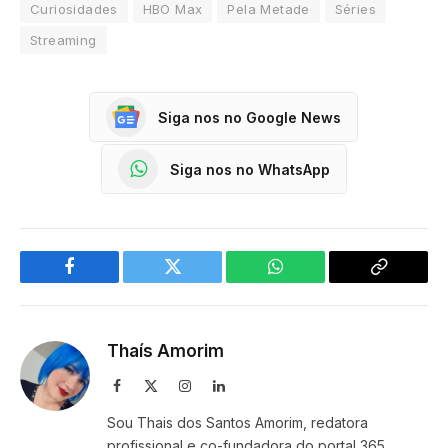
Curiosidades
HBO Max
Pela Metade
Séries
Streaming
Siga nos no Google News
Siga nos no WhatsApp
Facebook
Twitter
WhatsApp
Copy
Link
Thaís Amorim
Facebook
X
Instagram
LinkedIn
(Twitter)
Sou Thais dos Santos Amorim, redatora
profissional e co-fundadora do portal 365