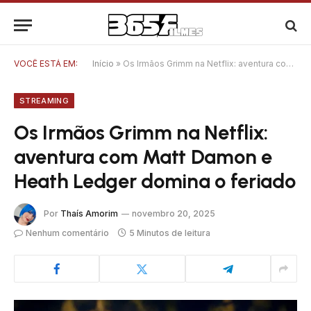
VOCÊ ESTÁ EM:
Início
»
Os Irmãos Grimm na Netflix: aventura com Matt Damon e Heath Ledger domina o feriado
STREAMING
Os Irmãos Grimm na Netflix:
aventura com Matt Damon e
Heath Ledger domina o feriado
Por
Thaís Amorim
novembro 20, 2025
Nenhum comentário
5 Minutos de leitura