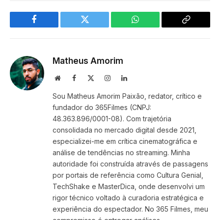
Facebook
Twitter
WhatsApp
Copy
Link
Matheus Amorim
Website
Facebook
X
Instagram
LinkedIn
(Twitter)
Sou Matheus Amorim Paixão, redator, crítico e
fundador do 365Filmes (CNPJ:
48.363.896/0001-08). Com trajetória
consolidada no mercado digital desde 2021,
especializei-me em crítica cinematográfica e
análise de tendências no streaming. Minha
autoridade foi construída através de passagens
por portais de referência como Cultura Genial,
TechShake e MasterDica, onde desenvolvi um
rigor técnico voltado à curadoria estratégica e
experiência do espectador. No 365 Filmes, meu