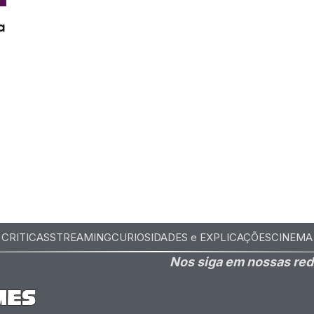
a
6
CRITICAS
STREAMING
CURIOSIDADES e EXPLICAÇÕES
CINEMA
Nos siga em nossas red