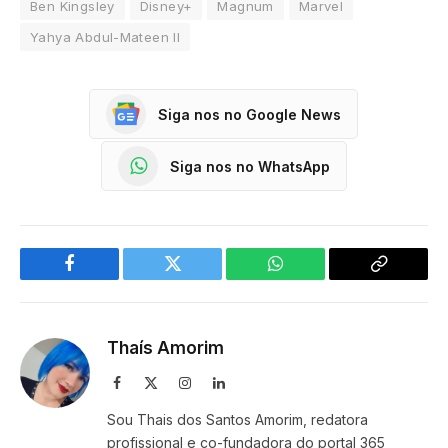
Ben Kingsley
Disney+
Magnum
Marvel
Yahya Abdul-Mateen II
Siga nos no Google News
Siga nos no WhatsApp
Facebook
Twitter
WhatsApp
Copy
Link
Thaís Amorim
Facebook
X
Instagram
LinkedIn
(Twitter)
Sou Thais dos Santos Amorim, redatora
profissional e co-fundadora do portal 365