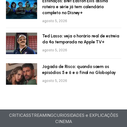
Estilhaços: Bret Easton Ellis assina
roteiro e série já tem calendário
completo no Disney+
agosto 5, 2026
Ted Lasso: veja o horário real de estreia
da 4ª temporada na Apple TV+
agosto 5, 2026
Jogada de Risco: quando saem os
episódios 5 e 6 e o final no Globoplay
agosto 5, 2026
CRITICAS
STREAMING
CURIOSIDADES e EXPLICAÇÕES
CINEMA