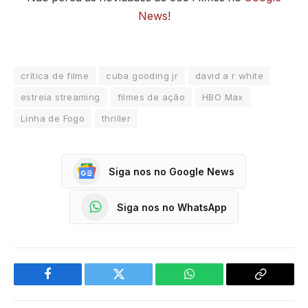
News
!
crítica de filme
cuba gooding jr
david a r white
estreia streaming
filmes de ação
HBO Max
Linha de Fogo
thriller
Siga nos no Google News
Siga nos no WhatsApp
Facebook
Twitter
WhatsApp
Copy
Link