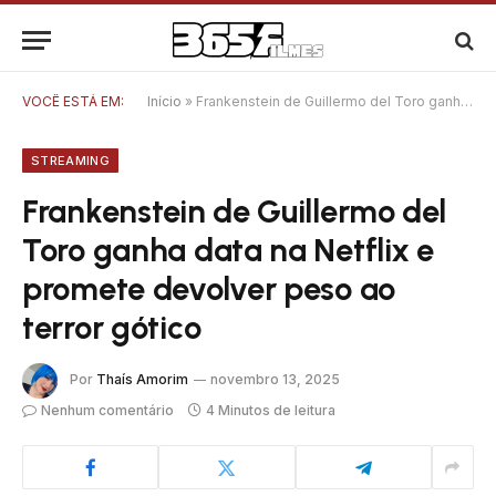
VOCÊ ESTÁ EM:
Início
»
Frankenstein de Guillermo del Toro ganha data na Netflix e promete devolver peso ao terror gótico
STREAMING
Frankenstein de Guillermo del
Toro ganha data na Netflix e
promete devolver peso ao
terror gótico
Por
Thaís Amorim
novembro 13, 2025
Nenhum comentário
4 Minutos de leitura