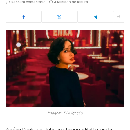
Nenhum comentário
4 Minutos de leitura
Imagem: Divulgação
A série
Direto pro Inferno
chegou à
Netflix
nesta