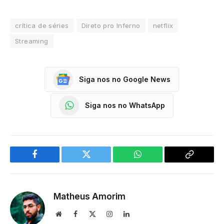
crítica de séries
Direto pro Inferno
netflix
Streaming
Siga nos no Google News
Siga nos no WhatsApp
Facebook
Twitter
WhatsApp
Copy
Link
Matheus Amorim
Website
Facebook
X
Instagram
LinkedIn
(Twitter)