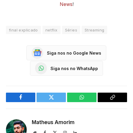
News
!
final explicado
netflix
Séries
Streaming
Siga nos no Google News
Siga nos no WhatsApp
Facebook
Twitter
WhatsApp
Copy
Link
Matheus Amorim
Website
Facebook
X
Instagram
LinkedIn