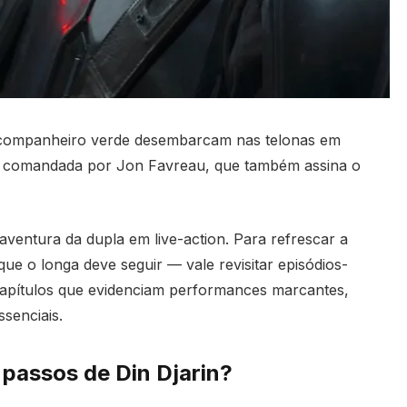
l companheiro verde desembarcam nas telonas em
é comandada por Jon Favreau, que também assina o
ventura da dupla em live-action. Para refrescar a
e o longa deve seguir — vale revisitar episódios-
capítulos que evidenciam performances marcantes,
senciais.
s passos de Din Djarin?