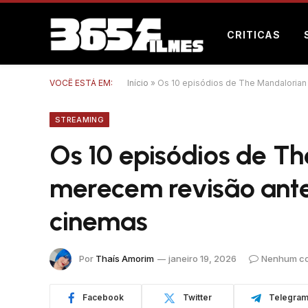
CRITICAS
VOCÊ ESTÁ EM:
Início
»
Os 10 episódios de The Mandalorian
STREAMING
Os 10 episódios de T
merecem revisão ante
cinemas
Por
Thaís Amorim
janeiro 19, 2026
Nenhum co
Facebook
Twitter
Telegra