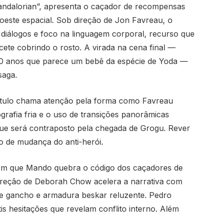
 Mandalorian”, apresenta o caçador de recompensas
oeste espacial. Sob direção de Jon Favreau, o
 diálogos e foco na linguagem corporal, recurso que
te cobrindo o rosto. A virada na cena final —
50 anos que parece um bebê da espécie de Yoda —
saga.
ítulo chama atenção pela forma como Favreau
grafia fria e o uso de transições panorâmicas
que será contraposto pela chegada de Grogu. Rever
o de mudança do anti-herói.
em que Mando quebra o código dos caçadores de
direção de Deborah Chow acelera a narrativa com
e gancho e armadura beskar reluzente. Pedro
is hesitações que revelam conflito interno. Além