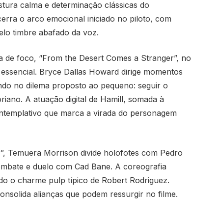
stura calma e determinação clássicas do
ra o arco emocional iniciado no piloto, com
elo timbre abafado da voz.
a de foco, “From the Desert Comes a Stranger”, no
é essencial. Bryce Dallas Howard dirige momentos
do no dilema proposto ao pequeno: seguir o
ano. A atuação digital de Hamill, somada à
ntemplativo que marca a virada do personagem
r”, Temuera Morrison divide holofotes com Pedro
ombate e duelo com Cad Bane. A coreografia
ndo o charme pulp típico de Robert Rodriguez.
consolida alianças que podem ressurgir no filme.