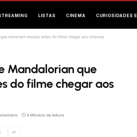
STREAMING
LISTAS
CINEMA
CURIOSIDADES 
 que merecem revisão antes do filme chegar aos cinemas
he Mandalorian que
s do filme chegar aos
mentário
6 Minutos de leitura
m