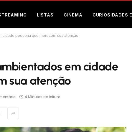
STREAMING
LISTAS
CINEMA
CURIOSIDADES 
m cidade pequena que merecem sua atenção
ambientados em cidade
m sua atenção
mentário
4 Minutos de leitura
m