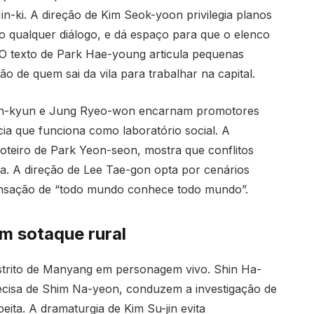
in-ki. A direção de Kim Seok-yoon privilegia planos
to qualquer diálogo, e dá espaço para que o elenco
. O texto de Park Hae-young articula pequenas
ão de quem sai da vila para trabalhar na capital.
un-kyun e Jung Ryeo-won encarnam promotores
cia que funciona como laboratório social. A
roteiro de Park Yeon-seon, mostra que conflitos
a. A direção de Lee Tae-gon opta por cenários
ensação de “todo mundo conhece todo mundo”.
om sotaque rural
strito de Manyang em personagem vivo. Shin Ha-
recisa de Shim Na-yeon, conduzem a investigação de
peita. A dramaturgia de Kim Su-jin evita