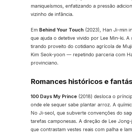
maniqueísmos, enfatizando a pressão adicion
vizinho de infância.
Em
Behind Your Touch
(2023), Han Ji-min in
que ajuda o detetive vivido por Lee Min-ki. 
tirando proveito do cotidiano agrícola de Muji
Kim Seok-yoon — repetindo parceria com Ha
provinciano.
Romances históricos e fantás
100 Days My Prince
(2018) desloca o prínci
onde ele sequer sabe plantar arroz. A quími
No Ji-seol, que subverte convenções do sage
tarefas camponesas. A direção de Lee Jong-
que contrastam vestes reais com palha e lam