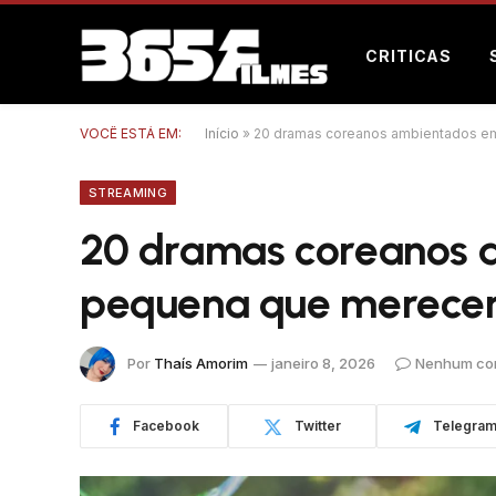
CRITICAS
VOCÊ ESTÁ EM:
Início
»
20 dramas coreanos ambientados e
STREAMING
20 dramas coreanos 
pequena que merece
Por
Thaís Amorim
janeiro 8, 2026
Nenhum co
Facebook
Twitter
Telegra