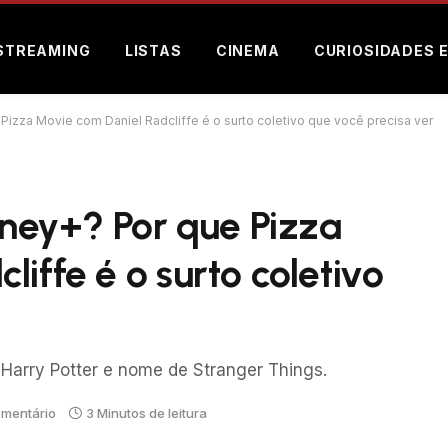
STREAMING
LISTAS
CINEMA
CURIOSIDADES 
 Pizza Movie com Daniel Radcliffe é o surto coletivo que você precisa ver
sney+? Por que Pizza
iffe é o surto coletivo
 Harry Potter e nome de Stranger Things.
mentário
3 Minutos de leitura