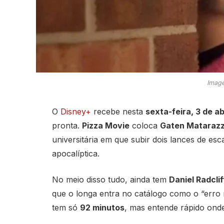
Image
O
Disney+
recebe nesta
sexta-feira, 3 de ab
pronta.
Pizza Movie
coloca
Gaten Mataraz
universitária em que subir dois lances de e
apocalíptica.
No meio disso tudo, ainda tem
Daniel Radclif
que o longa entra no catálogo como o “erro n
tem só
92 minutos
, mas entende rápido onde