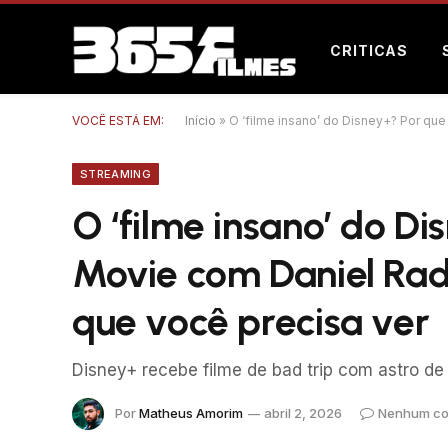
CRITICAS
VOCÊ ESTÁ EM:
Início
»
O ‘filme insano’ do Disney+? Por que
STREAMING
O ‘filme insano’ do Di
Movie com Daniel Radcl
que você precisa ver
Disney+ recebe filme de bad trip com astro de
Por
Matheus Amorim
abril 2, 2026
Nenhum co